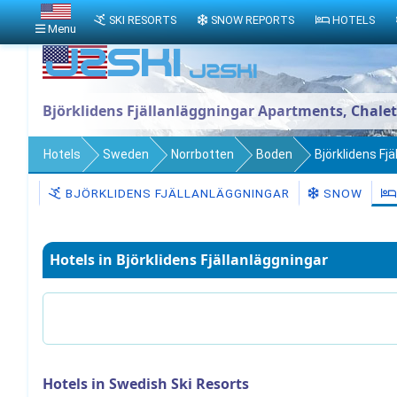
SKI RESORTS
SNOW REPORTS
HOTELS
Menu
Björklidens Fjällanläggningar Apartments, Chalet
Hotels
Sweden
Norrbotten
Boden
Björklidens Fj
BJÖRKLIDENS FJÄLLANLÄGGNINGAR
SNOW
Hotels in Björklidens Fjällanläggningar
Hotels in Swedish Ski Resorts